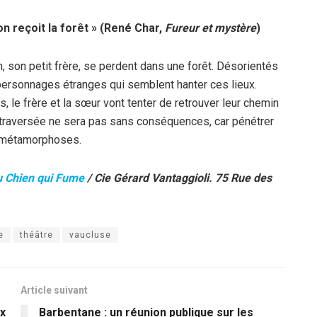
ion reçoit la forêt » (René Char,
Fureur et mystère
)
m, son petit frère, se perdent dans une forêt. Désorientés
de personnages étranges qui semblent hanter ces lieux.
es, le frère et la sœur vont tenter de retrouver leur chemin
 traversée ne sera pas sans conséquences, car pénétrer
s métamorphoses.
u Chien qui Fume
/ Cie Gérard Vantaggioli. 75 Rue des
e
théâtre
vaucluse
Article suivant
x
Barbentane : un réunion publique sur les