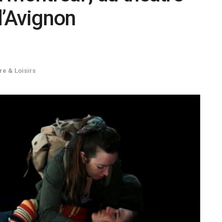
d’Avignon
re & Loisirs