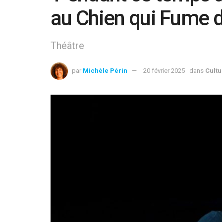
au Chien qui Fume 
Théâtre
par
Michèle Périn
20 février 2025
dans
Cultu