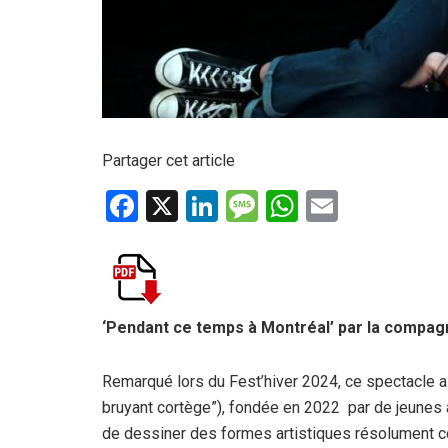
Partager cet article
F
X
Li
M
W
E
a
n
es
h
m
ce
ke
s
at
ail
b
dI
a
s
o
n
g
A
‘Pendant ce temps à Montréal’ par la compag
o
e
p
Remarqué lors du Fest’hiver 2024, ce spectacle a
k
p
bruyant cortège”), fondée en 2022 par de jeunes a
de dessiner des formes artistiques résolument c