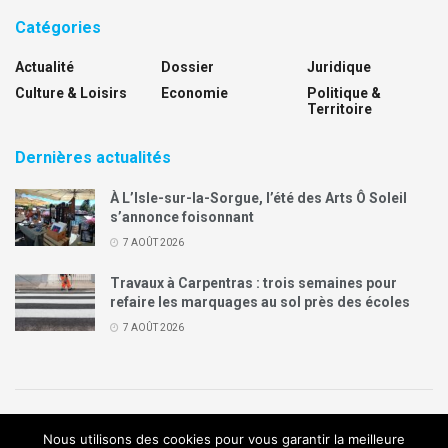
Catégories
Actualité
Dossier
Juridique
Culture & Loisirs
Economie
Politique &
Territoire
Dernières actualités
À L’Isle-sur-la-Sorgue, l’été des Arts Ô Soleil
s’annonce foisonnant
7 AOÛT 2026
Travaux à Carpentras : trois semaines pour
refaire les marquages au sol près des écoles
7 AOÛT 2026
Politique de confidentialité
Mentions légales
Contact
Nous utilisons des cookies pour vous garantir la meilleure