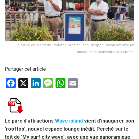
Le maire de Monteux, Christian Gros et Jean-Philippe Cozon ont livré un
discours de bienvenue aux invités.
Partager cet article
F
X
Li
M
W
E
a
n
es
h
m
ce
ke
s
at
ail
b
dI
a
s
o
n
g
A
Le parc d’attractions
Wave island
vient d’inaugurer son
‘rooftop’, nouvel espace lounge inédit. Perché sur le
o
e
p
toit de ‘My surf city wave’, avec une vue panoramique