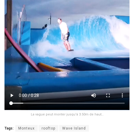
La vague peut monter jusqu’à 3.50m de haut…
Tags:
Monteux
rooftop
Wave Island