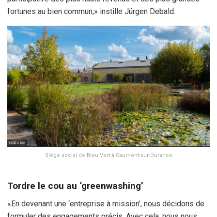
fortunes au bien commun,» instille Jürgen Debald.
Siège social de Bleu Vert à Caumont-sur-Durance
Tordre le cou au ‘greenwashing’
«En devenant une ‘entreprise à mission’, nous décidons de
formuler des engagements précis. Avec cela, nous nous