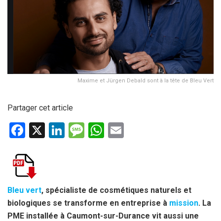
Maxime et Jürgen Debald sont à la tête de Bleu Vert
Partager cet article
F
X
Li
M
W
E
a
n
es
h
m
ce
ke
s
at
ail
b
dI
a
s
o
n
g
A
Bleu vert
, spécialiste de cosmétiques naturels et
biologiques se transforme en entreprise à
mission
. La
o
e
p
PME installée à Caumont-sur-Durance vit aussi une