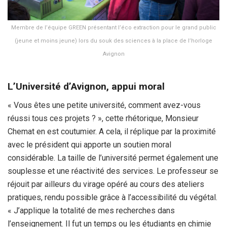
Membre de l’équipe GREEN présentant l’éco extraction pour le grand public
(jeune et moins jeune) lors du souk des sciences à la place de l’horloge
Avignon
L’Université d’Avignon, appui moral
« Vous êtes une petite université, comment avez-vous
réussi tous ces projets ? », cette rhétorique, Monsieur
Chemat en est coutumier. A cela, il réplique par la proximité
avec le président qui apporte un soutien moral
considérable. La taille de l’université permet également une
souplesse et une réactivité des services. Le professeur se
réjouit par ailleurs du virage opéré au cours des ateliers
pratiques, rendu possible grâce à l’accessibilité du végétal.
« J’applique la totalité de mes recherches dans
l’enseignement. Il fut un temps ou les étudiants en chimie