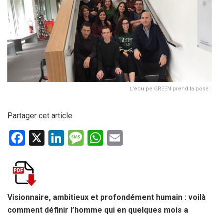
L'équipe GREEN prend la pose !
Partager cet article
F
X
Li
M
W
E
a
n
es
h
m
ce
ke
s
at
ail
b
dI
a
s
o
n
g
A
Visionnaire, ambitieux et profondément humain : voilà
comment définir l’homme qui en quelques mois a
o
e
p