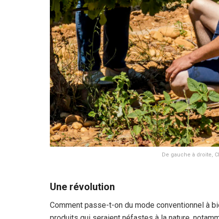
De gauche à droite, C
Une révolution
Comment passe-t-on du mode conventionnel à bio ? 
produits qui seraient néfastes à la nature, notam