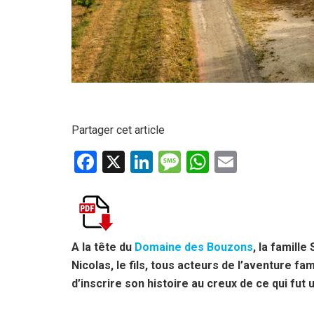
Partager cet article
F
X
Li
M
W
E
a
n
es
h
m
ce
ke
s
at
ail
b
dI
a
s
o
n
g
A
A la tête du
Domaine des Bouzons
, la famille
Nicolas, le fils, tous acteurs de l’aventure fam
o
e
p
d’inscrire son histoire au creux de ce qui fut 
k
p