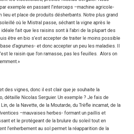
 par exemple en passant l’interceps –machine agricole-
n lieu et place de produits désherbants. Notre plus grand
soleillé où le Mistral passe, séchant la vigne après le
déale fait que les raisins sont à l’abri de la plupart des
puis être en bio s’est accepter de traiter le moins possible
 base d’agrumes- et donc accepter un peu les maladies. Il
’est le raisin que l’on ramasse, pas les feuilles. Alors on
éremment.»
 et des vignes, donc il est clair que je souhaite la
io, détaille Nicolas Serguier. Un exemple ? Je fais de
in, de la Navette, de la Moutarde, du Trèfle incarnat, de la
ventices –mauvaises herbes- formant un paillis et
ssant et le protégeant de la brulure du soleil tout en
nt l’enherbement au sol permet la réapparition de la