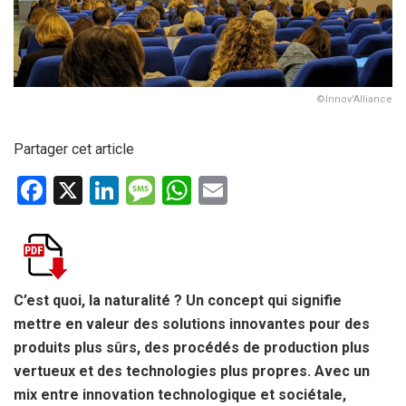
©Innov'Alliance
Partager cet article
F
X
Li
M
W
E
a
n
es
h
m
ce
ke
s
at
ail
b
dI
a
s
o
n
g
A
C’est quoi, la naturalité ? Un concept qui signifie
mettre en valeur des solutions innovantes pour des
o
e
p
produits plus sûrs, des procédés de production plus
k
p
vertueux et des technologies plus propres. Avec un
mix entre innovation technologique et sociétale,