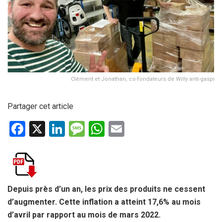
Clément et Jonathan, co-fondateurs de Willy anti-gaspi
Partager cet article
F
X
Li
M
W
E
a
n
es
h
m
ce
ke
s
at
ail
b
dI
a
s
o
n
g
A
Depuis près d’un an, les prix des produits ne cessent
d’augmenter. Cette inflation a atteint 17,6% au mois
o
e
p
d’avril par rapport au mois de mars 2022.