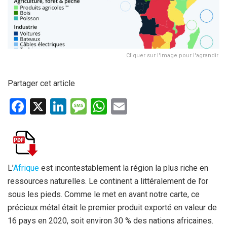
Cliquer sur l'image pour l'agrandir.
Partager cet article
F
X
Li
M
W
E
a
n
es
h
m
ce
ke
s
at
ail
b
dI
a
s
o
n
g
A
L’
Afrique
est incontestablement la région la plus riche en
ressources naturelles. Le continent a littéralement de l’or
o
e
p
sous les pieds. Comme le met en avant notre carte, ce
k
p
précieux métal était le premier produit exporté en valeur de
16 pays en 2020, soit environ 30 % des nations africaines.