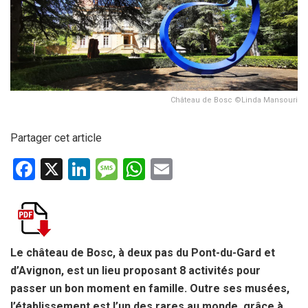
Château de Bosc ©Linda Mansouri
Partager cet article
F
X
Li
M
W
E
a
n
es
h
m
ce
ke
s
at
ail
b
dI
a
s
o
n
g
A
Le château de Bosc, à deux pas du Pont-du-Gard et
d’Avignon, est un lieu proposant 8 activités pour
o
e
p
passer un bon moment en famille. Outre ses musées,
k
p
l’établissement est l’un des rares au monde, grâce à