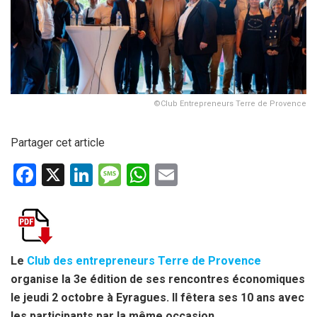
©Club Entrepreneurs Terre de Provence
Partager cet article
F
X
Li
M
W
E
a
n
es
h
m
ce
ke
s
at
ail
b
dI
a
s
o
n
g
A
Le
Club des entrepreneurs Terre de Provence
organise la 3e édition de ses rencontres économiques
o
e
p
le jeudi 2 octobre à Eyragues. Il fêtera ses 10 ans avec
k
p
les participants par la même occasion.