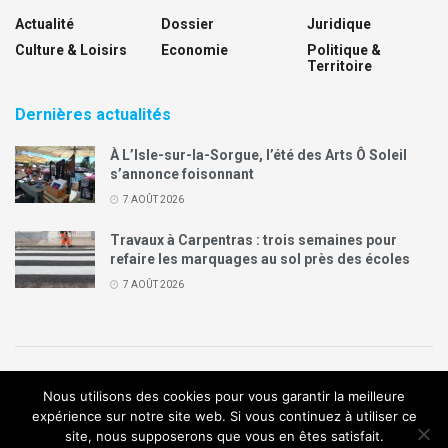
Actualité
Dossier
Juridique
Culture & Loisirs
Economie
Politique &
Territoire
Dernières actualités
À L’Isle-sur-la-Sorgue, l’été des Arts Ô Soleil
s’annonce foisonnant
7 AOÛT 2026
Travaux à Carpentras : trois semaines pour
refaire les marquages au sol près des écoles
7 AOÛT 2026
Politique de confidentialité
Mentions légales
Contact
Nous utilisons des cookies pour vous garantir la meilleure
Annonces Legal Plus
expérience sur notre site web. Si vous continuez à utiliser ce
site, nous supposerons que vous en êtes satisfait.