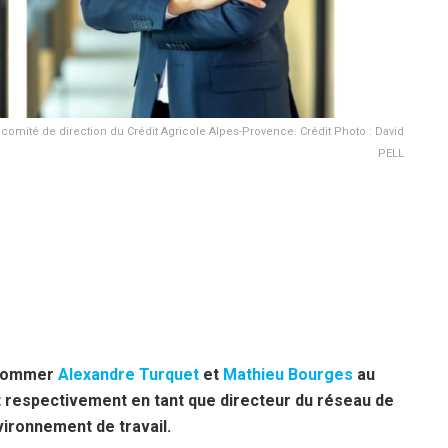
comité de direction du Crédit Agricole Alpes-Provence. Crédit Photo : David
PELL
 nommer
Alexandre Turquet
et
Mathieu Bourges
au
ent respectivement en tant que directeur du réseau de
vironnement de travail.