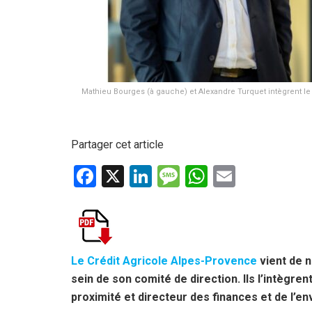
Mathieu Bourges (à gauche) et Alexandre Turquet intègrent le 
Partager cet article
F
X
Li
M
W
E
a
n
es
h
m
ce
ke
s
at
ail
b
dI
a
s
o
n
g
A
Le Crédit Agricole Alpes-Provence
vient de
sein de son comité de direction. Ils l’intègr
o
e
p
proximité et directeur des finances et de l’en
k
p