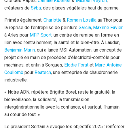
Cité des Papes,
Camille Ribelles
&
Mickaël Veyron
,
créateurs de
Sÿba
, des glaces végétales haut de gamme.
Primés également,
Charlotte
&
Romain Losilla
au Thor pour
la reprise de l’entreprise de peinture
Garcia
,
Maxime Favier
à Arles pour
MFP Sport
, un centre de remise en forme en
lien avec l’entraînement, la santé et le bien-être. À Laudun,
Benjamin Marin
, qui a lancé MSI Automation, un concept de
projet clé en main de procédés d’électricité-contrôle pour
machines, et enfin à Sorgues,
Elodie Forat
et
Marc-Antoine
Coullomb
pour
Reatech
, une entreprise de chaudronnerie
industrielle.
« Notre ADN, répètera Brigitte Borel, reste la gratuité, la
bienveillance, la solidarité, la transmission
intergénérationnelle avec la confiance, et surtout, l’humain
au cœur de tout. »
Le président Sertain a évoqué les objectifs 2025 : renforcer