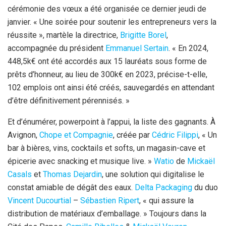
cérémonie des vœux a été organisée ce dernier jeudi de
o
e
p
janvier. « Une soirée pour soutenir les entrepreneurs vers la
k
p
réussite », martèle la directrice,
Brigitte Borel
,
accompagnée du président
Emmanuel Sertain
. « En 2024,
448,5k€ ont été accordés aux 15 lauréats sous forme de
prêts d’honneur, au lieu de 300k€ en 2023, précise-t-elle,
102 emplois ont ainsi été créés, sauvegardés en attendant
d’être définitivement pérennisés. »
Et d’énumérer, powerpoint à l’appui, la liste des gagnants. À
Avignon,
Chope et Compagnie
, créée par
Cédric Filippi
, « Un
bar à bières, vins, cocktails et softs, un magasin-cave et
épicerie avec snacking et musique live. »
Watio
de
Mickaël
Casals
et
Thomas Dejardin
, une solution qui digitalise le
constat amiable de dégât des eaux.
Delta Packaging
du duo
Vincent Ducourtial
–
Sébastien Ripert
, « qui assure la
distribution de matériaux d’emballage. » Toujours dans la