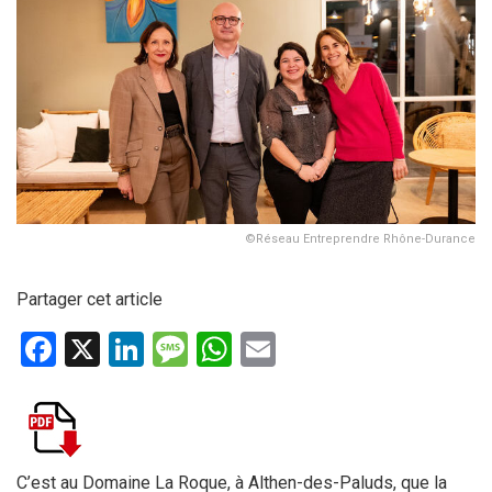
©Réseau Entreprendre Rhône-Durance
Partager cet article
F
X
Li
M
W
E
a
n
es
h
m
ce
ke
s
at
ail
b
dI
a
s
o
n
g
A
C’est au Domaine La Roque, à Althen-des-Paluds, que la