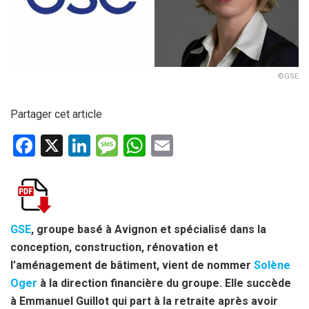
©GSE
Partager cet article
F
X
Li
M
W
E
a
n
es
h
m
ce
ke
s
at
ail
b
dI
a
s
o
n
g
A
GSE
, groupe basé à Avignon et spécialisé dans la
conception, construction, rénovation et
o
e
p
l’aménagement de bâtiment, vient de nommer
Solène
k
p
Oger
à la direction financière du groupe. Elle succède
à Emmanuel
Guillot qui part à la retraite après avoir