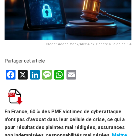
Crédit : Adobe stock/Alex Alex. Généré à l’aide de l’IA
Partager cet article
F
X
Li
M
W
E
a
n
es
h
m
ce
ke
s
at
ail
b
dI
a
s
o
n
g
A
En France, 60 % des PME victimes de cyberattaque
n’ont pas d’avocat dans leur cellule de crise, ce qui a
o
e
p
pour résultat des plaintes mal rédigées, assurances
k
p
non indemnisées, responsabilités mal gérées.
Maitre