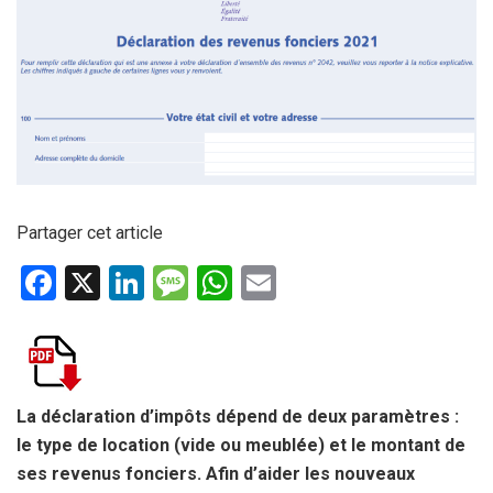
Partager cet article
F
X
Li
M
W
E
a
n
es
h
m
ce
ke
s
at
ail
b
dI
a
s
o
n
g
A
La déclaration d’impôts dépend de deux paramètres :
le type de location (vide ou meublée) et le montant de
o
e
p
ses revenus fonciers. Afin d’aider les nouveaux