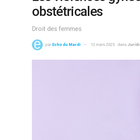
obstétricales
Droit des femmes
par
Echo du Mardi
12 mars 2025
dans
Jurid