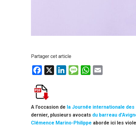
Partager cet article
F
X
Li
M
W
E
a
n
es
h
m
ce
ke
s
at
ail
b
dI
a
s
o
n
g
A
A l’occasion de
la Journée internationale de
dernier, plusieurs avocats
du barreau d’Avign
o
e
p
Clémence Marino-Philippe
aborde ici les vio
k
p