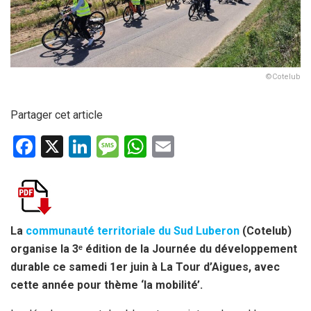
©Cotelub
Partager cet article
F
X
Li
M
W
E
a
n
es
h
m
ce
ke
s
at
ail
b
dI
a
s
o
n
g
A
La
communauté territoriale du Sud Luberon
(Cotelub)
organise la 3ᵉ édition de la Journée du développement
o
e
p
durable ce samedi 1er juin à La Tour d’Aigues, avec
k
p
cette année pour thème ‘la mobilité’.