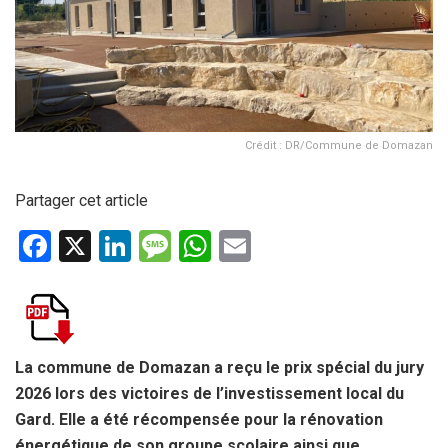
Crédit : DR/Commune de Domazan
Partager cet article
F
X
Li
M
W
E
a
n
es
h
m
ce
ke
s
at
ail
b
dI
a
s
o
n
g
A
La commune de Domazan a reçu le prix spécial du jury
2026 lors des victoires de l’investissement local du
o
e
p
Gard. Elle a été récompensée pour la rénovation
k
p
énergétique de son groupe scolaire ainsi que