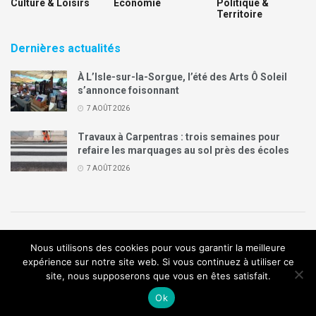
Culture & Loisirs
Economie
Politique &
Territoire
Dernières actualités
À L’Isle-sur-la-Sorgue, l’été des Arts Ô Soleil
s’annonce foisonnant
7 AOÛT 2026
Travaux à Carpentras : trois semaines pour
refaire les marquages au sol près des écoles
7 AOÛT 2026
Politique de confidentialité
Mentions légales
Contact
Nous utilisons des cookies pour vous garantir la meilleure
Annonces Legal Plus
expérience sur notre site web. Si vous continuez à utiliser ce
site, nous supposerons que vous en êtes satisfait.
© 2019
Création de site internet
:
Agence de communication
Arome
Ok