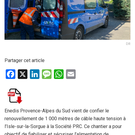
DR
Partager cet article
F
X
Li
M
W
E
a
n
es
h
m
ce
ke
s
at
ail
b
dI
a
s
o
n
g
A
Enedis Provence-Alpes du Sud vient de confier le
renouvellement de 1 000 mètres de câble haute tension à
o
e
p
l’Isle-sur-la-Sorgue à la Société PRC. Ce chantier a pour
k
p
objectif de fiabiliser et sécuriser l’alimentation de