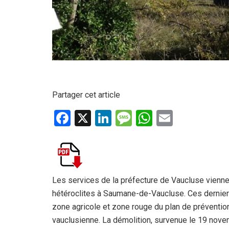
Partager cet article
F
X
Li
M
W
E
a
n
es
h
m
ce
ke
s
at
ail
b
dI
a
s
o
n
g
A
Les services de la préfecture de Vaucluse viennen
hétéroclites à Saumane-de-Vaucluse. Ces derniers
o
e
p
zone agricole et zone rouge du plan de préventio
k
p
vauclusienne. La démolition, survenue le 19 novem