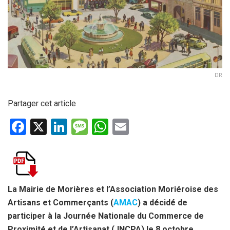
DR
Partager cet article
F
X
Li
M
W
E
a
n
es
h
m
ce
ke
s
at
ail
b
dI
a
s
o
n
g
A
La Mairie de Morières et l’Association Moriéroise des
Artisans et Commerçants (
AMAC
) a décidé de
o
e
p
participer à la Journée Nationale du Commerce de
k
p
Proximité et de l’Artisanat (JNCPA) le 8 octobre