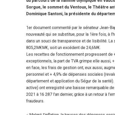
du parcours de la flamme olympique en Vaucluse 
o
e
p
Sorgue, le sommet du Ventoux, le Théâtre ant
k
p
Dominique Santoni, la présidente du départe
1er document commenté par le sénateur Jean-Bapt
nouveauté qui se substitue, pour la 1ère fois, à 
dans un souci de transparence et de lisibilité. L
805,2M€M€, soit un excédent de 24,6M€.
Les recettes de fonctionnement progressent de +
exceptionnels, la part de TVA grimpe elle aussi,
en face, les frais de gestion ont, eux aussi, augm
personnel et + 4,9% de dépenses sociales (revalor
département et application du Ségur de la santé). 
active) ont enregistré une baisse remarquable de
2021 à 16 287 l’an dernier, grâce à un retour à l’em
fraudeurs.
« Malgré l’inflation, la hausse des dépenses social