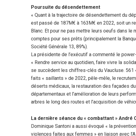
Poursuite du désendettement
« Quant à la trajectoire de désendettement du dé
est passé de 187M€ à 163M€ en 2022, soit un recu
Blanc. Et pour ne pas mettre leurs oeufs dans l
comptes pour ses prêts (principalement la Banque 
Société Générale 13, 89%).
La présidente de l’exécutif a commenté le power-
« Rendre service au quotidien, faire vivre la solida
se succèdent les chiffres-clés du Vaucluse. 561 
faits « saillants » de 2022, pêle-mêle, le recrut
déserts médicaux, la restauration des façades du
départementaux et l’amélioration de leurs perfor
arbres le long des routes et l’acquisition de véhi
La dernière séance du « combattant » André C
Dominique Santoni a aussi évoqué « la prévention et
violences faites aux femmes » en liaison avec l’A