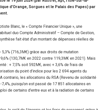
le 19 juin 2024 (par Rustrel, Apt, l’Isle-sur-la-
ique d’Orange, Sorgues et le Palais des Papes) par
ment.
iste Blanc, le « Compte Financier Unique », une
l’habituel duo Compte Administratif – Compte de Gestion,
a synthèse fait état d’un montant de dépenses réelles de
 5,3% (716,3M€) grâce aux droits de mutation
 + 9,6% (130,7M€ en 2022 contre 119,3M€ en 2021). Mais
enté : + 7,5% soit 592M€, avec + 3,6% de frais de
isation du point d’indice pour les 2 694 agents du
A contrario, les allocations du RSA (Revenu de solidarité
 -7,4%, puisqu’on est passé de 17 851 allocataires en
ploi de certains d’entre eux et à la radiation de certains
es, le coût de l’énergie et les frais de personnel, grâce à