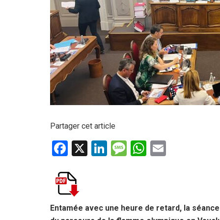
Partager cet article
F
X
Li
M
W
E
a
n
es
h
m
ce
ke
s
at
ail
b
dI
a
s
o
n
g
A
Entamée avec une heure de retard, la séance 