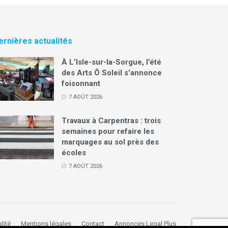
ernières actualités
À L’Isle-sur-la-Sorgue, l’été
des Arts Ô Soleil s’annonce
foisonnant
7 AOÛT 2026
Travaux à Carpentras : trois
semaines pour refaire les
marquages au sol près des
écoles
7 AOÛT 2026
lité
Mentions légales
Contact
Annonces Legal Plus