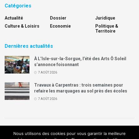
Catégories
Actualité
Dossier
Juridique
Culture & Loisirs
Economie
Politique &
Territoire
Dernières actualités
À L’Isle-sur-la-Sorgue, l’été des Arts Ô Soleil
s’annonce foisonnant
7 AOÛT 2026
Travaux à Carpentras : trois semaines pour
refaire les marquages au sol près des écoles
7 AOÛT 2026
Politique de confidentialité
Mentions légales
Contact
Nous utilisons des cookies pour vous garantir la meilleure
Annonces Legal Plus