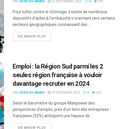
PAR
ECHO DU MARDI
22 SEPTEMBRE 2025
0
187
Pour lutter contre le chômage, il existe de nombreux
dispositifs d'aides à l'embauche s'orientant vers certains
secteurs géographiques connaissant des ...
DETAILS
EN SAVOIR PLUS
Emploi : la Région Sud parmi les 2
seules région française à vouloir
davantage recruter en 2024
PAR
ECHO DU MARDI
18 DÉCEMBRE 2023
0
326
Selon le baromètre du groupe Manpower des
perspectives d’emploi, près d’un tiers des entreprises
françaises (32%) anticipent une hausse de ...
DETAILS
EN SAVOIR PLUS