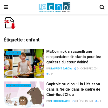
Étiquette :
enfant
McCormick a accueilli une
ACTUALITÉ
cinquantaine d’enfants pour les
goûters du cœur Vahiné
PAR
LAURENT GARCIA
24 OCTOBRE 2024
734
Capitole studios : ‘Un Hérisson
CULTURE & LOISIRS
dans la Neige’ dans le cadre de
Ciné-Bout’Chou
PAR
ECHO DU MARDI
3 FÉVRIER 2023
71