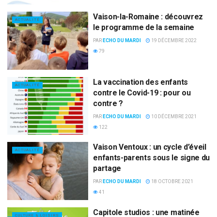
Vaison-la-Romaine : découvrez
ACTUALITÉ
le programme de la semaine
PAR
ECHO DU MARDI
19 DÉCEMBRE 2022
79
La vaccination des enfants
ACTUALITÉ
contre le Covid-19 : pour ou
contre ?
PAR
ECHO DU MARDI
10 DÉCEMBRE 2021
122
Vaison Ventoux : un cycle d’éveil
ACTUALITÉ
enfants-parents sous le signe du
partage
PAR
ECHO DU MARDI
18 OCTOBRE 2021
41
Capitole studios : une matinée
CULTURE & LOISIRS