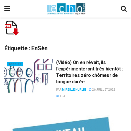
Étiquette :
EnSèn
(Vidéo) On en rêvait, ils
DOSSIER
l’expérimenteront très bientôt :
Territoires zéro chômeur de
longue durée
PAR
MIREILLE HURLIN
26 JUILLET 2022
403