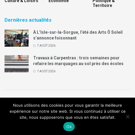
Culture & Loisirs
Economie
Politique &
Territoire
Dernières actualités
À L’Isle-sur-la-Sorgue, l’été des Arts Ô Soleil
s’annonce foisonnant
7 AOÛT 2026
Travaux à Carpentras : trois semaines pour
refaire les marquages au sol près des écoles
7 AOÛT 2026
Politique de confidentialité
Mentions légales
Contact
Nous utilisons des cookies pour vous garantir la meilleure
Annonces Legal Plus
expérience sur notre site web. Si vous continuez à utiliser ce
site, nous supposerons que vous en êtes satisfait.
© 2019
Création de site internet
:
Agence de communication
Arome
Ok