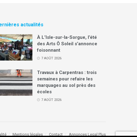
ernières actualités
À L’Isle-sur-la-Sorgue, l’été
des Arts Ô Soleil s’annonce
foisonnant
7 AOÛT 2026
Travaux à Carpentras : trois
semaines pour refaire les
marquages au sol près des
écoles
7 AOÛT 2026
lité
Mentions légales
Contact
Annonces Legal Plus