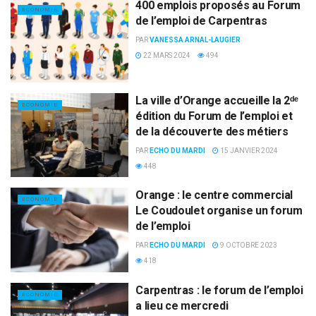
400 emplois proposés au Forum
ECONOMIE
de l’emploi de Carpentras
PAR
VANESSA ARNAL-LAUGIER
22 MARS 2024
494
La ville d’Orange accueille la 2ᵈᵉ
ECONOMIE
édition du Forum de l’emploi et
de la découverte des métiers
PAR
ECHO DU MARDI
15 JANVIER 2024
448
Orange : le centre commercial
ECONOMIE
Le Coudoulet organise un forum
de l’emploi
PAR
ECHO DU MARDI
9 OCTOBRE 2023
418
Carpentras : le forum de l’emploi
ECONOMIE
a lieu ce mercredi