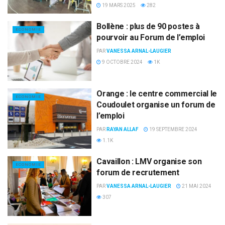
19 MARS 2025
282
Bollène : plus de 90 postes à
ECONOMIE
pourvoir au Forum de l’emploi
PAR
VANESSA ARNAL-LAUGIER
9 OCTOBRE 2024
1K
Orange : le centre commercial le
ECONOMIE
Coudoulet organise un forum de
l’emploi
PAR
RAYAN ALLAF
19 SEPTEMBRE 2024
1.1K
Cavaillon : LMV organise son
ECONOMIE
forum de recrutement
PAR
VANESSA ARNAL-LAUGIER
21 MAI 2024
307