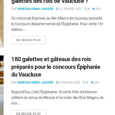
galettes des rois de Vaucluse ?
PAR
VANESSA ARNAL-LAUGIER
10 JANVIER 2025
0
339
Ce mercredi 8 janvier, la ville d'Apt a de nouveau accueilli
le Concours départemental de l'Épiphanie. Pour cette 16ᵉ
édition, ...
DETAILS
EN SAVOIR PLUS
180 galettes et gâteaux des rois
préparés pour le concours Épiphanie
du Vaucluse
PAR
VANESSA ARNAL-LAUGIER
6 JANVIER 2023
0
296
Aujourd'hui, c'est l'Épiphanie. Si cette fête chrétienne
célèbre la venue du Messie et la visite des Rois Mages, de
nos ...
DETAILS
EN SAVOIR PLUS