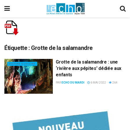
Étiquette :
Grotte de la salamandre
Grotte de la salamandre : une
CULTURE & LOISIRS
‘rivière aux pépites’ dédiée aux
enfants
PAR
ECHO DU MARDI
6 MAI 2022
264