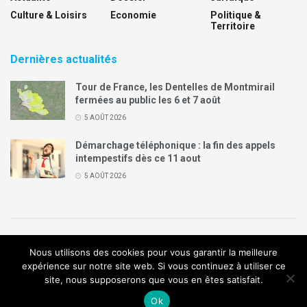
Culture & Loisirs
Economie
Politique &
Territoire
Dernières actualités
Tour de France, les Dentelles de Montmirail
fermées au public les 6 et 7 août
5 AOÛT 2026
Démarchage téléphonique : la fin des appels
intempestifs dès ce 11 aout
5 AOÛT 2026
Politique de confidentialité
Mentions légales
Contact
Nous utilisons des cookies pour vous garantir la meilleure
Annonces Legal Plus
expérience sur notre site web. Si vous continuez à utiliser ce
site, nous supposerons que vous en êtes satisfait.
© 2019
Création de site internet
:
Agence de communication
Arome
Ok