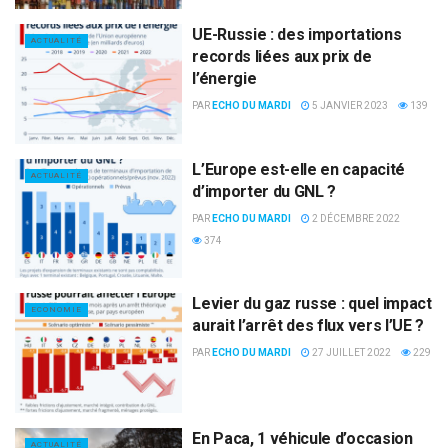
UE-Russie : des importations
ACTUALITÉ
records liées aux prix de
l’énergie
PAR
ECHO DU MARDI
5 JANVIER 2023
139
L’Europe est-elle en capacité
ACTUALITÉ
d’importer du GNL ?
PAR
ECHO DU MARDI
2 DÉCEMBRE 2022
374
Levier du gaz russe : quel impact
ECONOMIE
aurait l’arrêt des flux vers l’UE ?
PAR
ECHO DU MARDI
27 JUILLET 2022
229
En Paca, 1 véhicule d’occasion
ACTUALITÉ