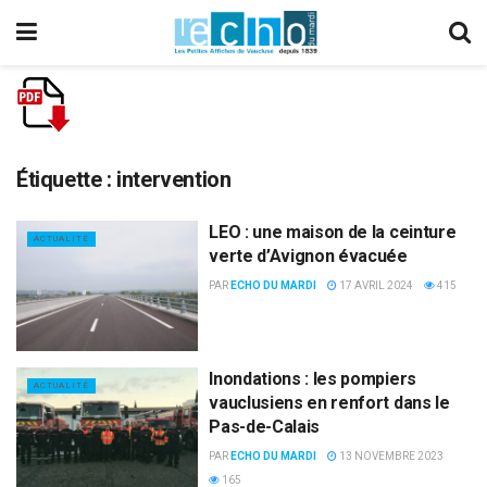
Étiquette :
intervention
LEO : une maison de la ceinture
ACTUALITÉ
verte d’Avignon évacuée
PAR
ECHO DU MARDI
17 AVRIL 2024
415
Inondations : les pompiers
ACTUALITÉ
vauclusiens en renfort dans le
Pas-de-Calais
PAR
ECHO DU MARDI
13 NOVEMBRE 2023
165