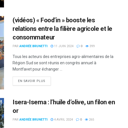
(vidéos) « Food’in » booste les
relations entre la filière agricole et le
consommateur
PAR
ANDRÉE BRUNETTI
11 JUIN 2024
0
399
Tous les acteurs des entreprises agro-alimentaires de la
Région Sud se sont réunis en congrès annuel à
Montfavet pour échanger ...
DETAILS
EN SAVOIR PLUS
Isera-Isema : l’huile d’olive, un filon en
or
PAR
ANDRÉE BRUNETTI
4 AVRIL 2024
0
265