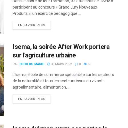
Dans le cadre de leur formation, 32 étudiants de l’ISEMA
participent au concours « Grand Jury Nouveaux
Produits », un exercice pédagogique ...
DETAILS
EN SAVOIR PLUS
Isema, la soirée After Work portera
sur l’agriculture urbaine
PAR
ECHO DU MARDI
30 MARS 2022
0
66
L’Isema, école de commerce spécialisée sur les secteurs
de la naturalité et tous les secteurs issus du vivant -
agroalimentaire, alimentation, ...
DETAILS
EN SAVOIR PLUS