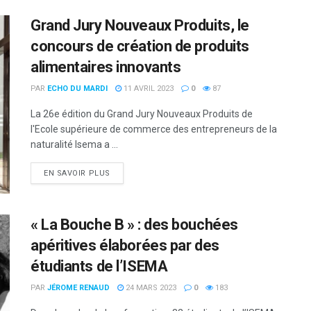
Grand Jury Nouveaux Produits, le
concours de création de produits
alimentaires innovants
PAR
ECHO DU MARDI
11 AVRIL 2023
0
87
La 26e édition du Grand Jury Nouveaux Produits de
l'Ecole supérieure de commerce des entrepreneurs de la
naturalité Isema a ...
DETAILS
EN SAVOIR PLUS
« La Bouche B » : des bouchées
apéritives élaborées par des
étudiants de l’ISEMA
PAR
JÉROME RENAUD
24 MARS 2023
0
183