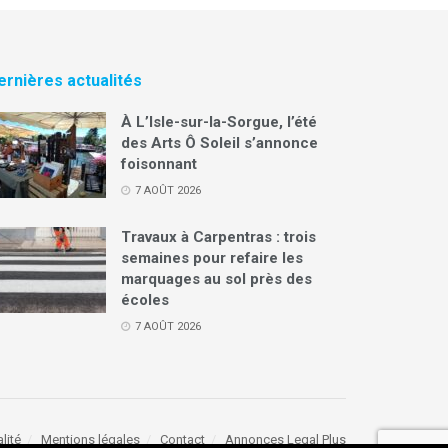
ernières actualités
À L’Isle-sur-la-Sorgue, l’été
des Arts Ô Soleil s’annonce
foisonnant
7 AOÛT 2026
Travaux à Carpentras : trois
semaines pour refaire les
marquages au sol près des
écoles
7 AOÛT 2026
lité
Mentions légales
Contact
Annonces Legal Plus