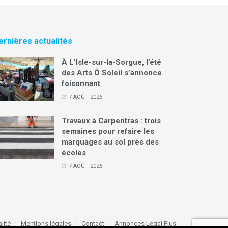
ernières actualités
À L’Isle-sur-la-Sorgue, l’été
des Arts Ô Soleil s’annonce
foisonnant
7 AOÛT 2026
Travaux à Carpentras : trois
semaines pour refaire les
marquages au sol près des
écoles
7 AOÛT 2026
lité
Mentions légales
Contact
Annonces Legal Plus