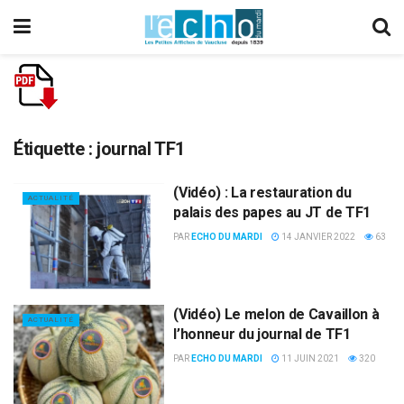
Étiquette :
journal TF1
(Vidéo) : La restauration du
ACTUALITÉ
palais des papes au JT de TF1
PAR
ECHO DU MARDI
14 JANVIER 2022
63
(Vidéo) Le melon de Cavaillon à
ACTUALITÉ
l’honneur du journal de TF1
PAR
ECHO DU MARDI
11 JUIN 2021
320