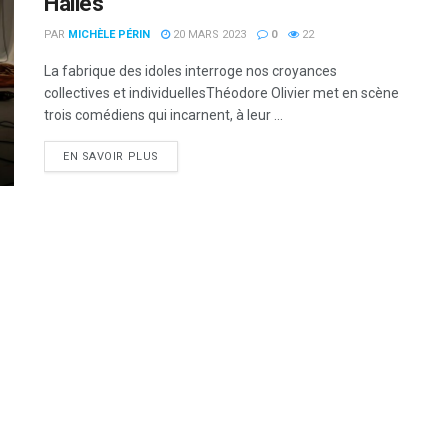
Halles
PAR
MICHÈLE PÉRIN
20 MARS 2023
0
22
La fabrique des idoles interroge nos croyances
collectives et individuellesThéodore Olivier met en scène
trois comédiens qui incarnent, à leur ...
DETAILS
EN SAVOIR PLUS