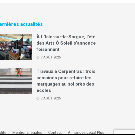
ernières actualités
À L’Isle-sur-la-Sorgue, l’été
des Arts Ô Soleil s’annonce
foisonnant
7 AOÛT 2026
Travaux à Carpentras : trois
semaines pour refaire les
marquages au sol près des
écoles
7 AOÛT 2026
lité
Mentions légales
Contact
Annonces Legal Plus