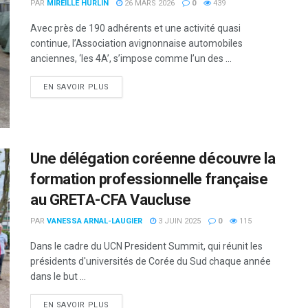
PAR
MIREILLE HURLIN
26 MARS 2026
0
439
Avec près de 190 adhérents et une activité quasi
continue, l’Association avignonnaise automobiles
anciennes, ‘les 4A’, s’impose comme l’un des ...
DETAILS
EN SAVOIR PLUS
Une délégation coréenne découvre la
formation professionnelle française
au GRETA-CFA Vaucluse
PAR
VANESSA ARNAL-LAUGIER
3 JUIN 2025
0
115
Dans le cadre du UCN President Summit, qui réunit les
présidents d'universités de Corée du Sud chaque année
dans le but ...
DETAILS
EN SAVOIR PLUS