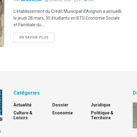
PAR
RAYAN ALLAF
24 AVRIL 2024
0
360
L’établissement du Crédit Municipal d’Avignon a accueilli
le jeudi 28 mars, 35 étudiants en BTS Economie Sociale
et Familiale du ...
DETAILS
EN SAVOIR PLUS
Catégories
D
Actualité
Dossier
Juridique
Culture &
Economie
Politique &
Loisirs
Territoire
s