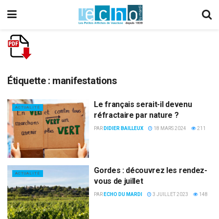
Étiquette :
manifestations
Le français serait-il devenu
ACTUALITÉ
réfractaire par nature ?
PAR
DIDIER BAILLEUX
18 MARS 2024
211
Gordes : découvrez les rendez-
ACTUALITÉ
vous de juillet
PAR
ECHO DU MARDI
3 JUILLET 2023
148