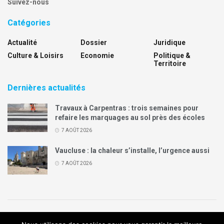
Suivez-nous
Catégories
Actualité
Dossier
Juridique
Culture & Loisirs
Economie
Politique &
Territoire
Dernières actualités
Travaux à Carpentras : trois semaines pour
refaire les marquages au sol près des écoles
7 AOÛT 2026
Vaucluse : la chaleur s’installe, l’urgence aussi
7 AOÛT 2026
Politique de confidentialité
Mentions légales
Contact