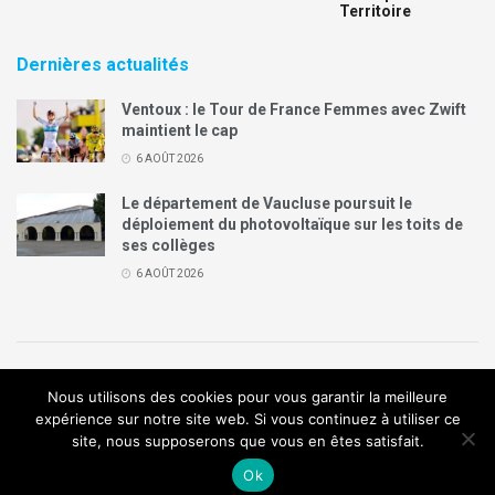
Territoire
Dernières actualités
Ventoux : le Tour de France Femmes avec Zwift
maintient le cap
6 AOÛT 2026
Le département de Vaucluse poursuit le
déploiement du photovoltaïque sur les toits de
ses collèges
6 AOÛT 2026
Politique de confidentialité
Mentions légales
Contact
Nous utilisons des cookies pour vous garantir la meilleure
Annonces Legal Plus
expérience sur notre site web. Si vous continuez à utiliser ce
site, nous supposerons que vous en êtes satisfait.
© 2019
Création de site internet
:
Agence de communication
Arome
Ok