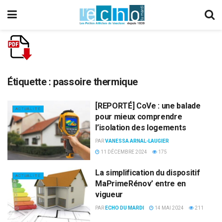
Étiquette :
passoire thermique
[REPORTÉ] CoVe : une balade
ACTUALITÉ
pour mieux comprendre
l’isolation des logements
PAR
VANESSA ARNAL-LAUGIER
11 DÉCEMBRE 2024
175
La simplification du dispositif
ACTUALITÉ
MaPrimeRénov’ entre en
vigueur
PAR
ECHO DU MARDI
14 MAI 2024
211