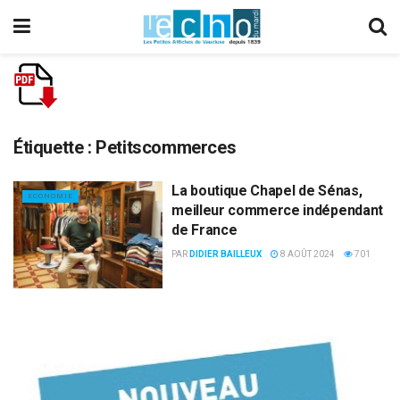
Étiquette :
Petitscommerces
La boutique Chapel de Sénas,
ECONOMIE
meilleur commerce indépendant
de France
PAR
DIDIER BAILLEUX
8 AOÛT 2024
701