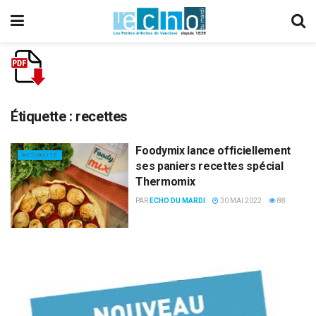
Étiquette :
recettes
Foodymix lance officiellement
ACTUALITÉ
ses paniers recettes spécial
Thermomix
PAR
ECHO DU MARDI
30 MAI 2022
88