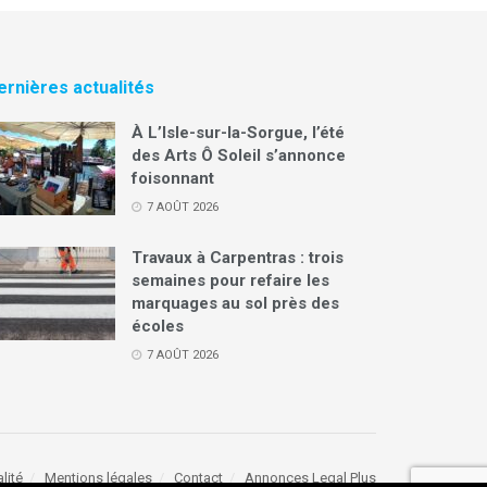
ernières actualités
À L’Isle-sur-la-Sorgue, l’été
des Arts Ô Soleil s’annonce
foisonnant
7 AOÛT 2026
Travaux à Carpentras : trois
semaines pour refaire les
marquages au sol près des
écoles
7 AOÛT 2026
lité
Mentions légales
Contact
Annonces Legal Plus