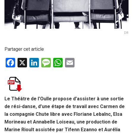
DR
Partager cet article
F
X
Li
M
W
E
a
n
es
h
m
ce
ke
s
at
ail
b
dI
a
s
o
n
g
A
Le Théâtre de l’Oulle propose d’assister à une sortie
de rési-danse, d’une étape de travail avec Carmen
de
o
e
p
la compagnie Chute libre avec Floriane Lebalnc, Elsa
k
p
Morineau et Annabelle Loiseau, une production de
Marine Rioult assistée par Tifenn Ezanno et Aurélia