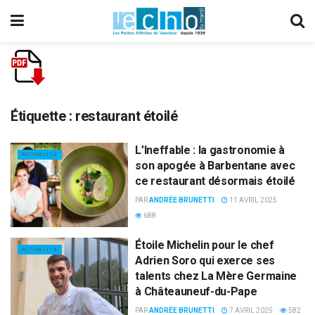
Étiquette :
restaurant étoilé
L’Ineffable : la gastronomie à
ACTUALITÉ
son apogée à Barbentane avec
ce restaurant désormais étoilé
PAR
ANDRÉE BRUNETTI
11 AVRIL 2025
688
Étoile Michelin pour le chef
ACTUALITÉ
Adrien Soro qui exerce ses
talents chez La Mère Germaine
à Châteauneuf-du-Pape
PAR
ANDRÉE BRUNETTI
7 AVRIL 2025
582