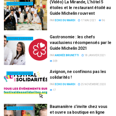
(Vidéo) La Mirande, L’hôtel 5
CULTURE & LOISIRS
étoiles et le restaurant étoilé au
Guide Michelin rouvrent
PAR
ECHO DU MARDI
17 MAI 2021
96
Gastronomie : les chefs
CULTURE & LOISIRS
vauclusiens récompensés par le
Guide Michelin 2021
PAR
ANDRÉE BRUNETTI
18 JANVIER 2021
309
Avignon, ne confinons pas les
CULTURE & LOISIRS
solidarités !
PAR
ECHO DU MARDI
25 NOVEMBRE 2020
17
Baumanière s’invite chez vous
CULTURE & LOISIRS
et ouvre sa boutique en ligne