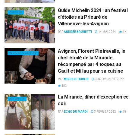
Guide Michelin 2024 : un festival
DOSSIER
d’étoiles au Prieuré de
Villeneuve-lès-Avignon
PAR
ANDRÉE BRUNETTI
14 MAI 2024
1K
Avignon, Florent Pietravalle, le
CULTURE & LOISIRS
chef étoilé de la Mirande,
récompensé par 4 toques au
Gault et Millau pour sa cuisine
PAR
MIREILLE HURLIN
30 NOVEMBRE 2022
183
La Mirande, dîner d’exception ce
ACTUALITÉ
soir
PAR
ECHO DU MARDI
3 FÉVRIER 2022
98