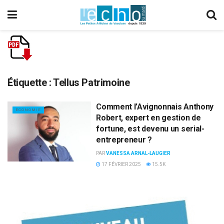
Étiquette :
Tellus Patrimoine
Comment l’Avignonnais Anthony
ECONOMIE
Robert, expert en gestion de
fortune, est devenu un serial-
entrepreneur ?
PAR
VANESSA ARNAL-LAUGIER
17 FÉVRIER 2025
15.5K